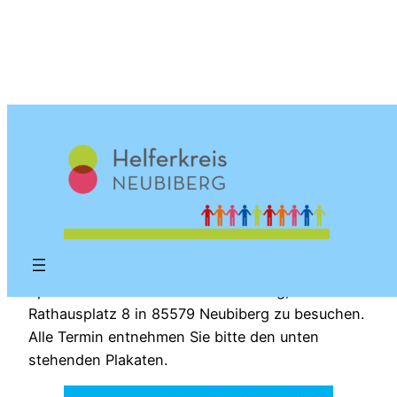
Zum
Inhalt
springen
Sprachcafe im Haus
für Weiterbildung
Alle Interessierten sind herzlich eingeladen das
Sprachcafe im Haus für Weiterbildung,
Rathausplatz 8 in 85579 Neubiberg zu besuchen.
Alle Termin entnehmen Sie bitte den unten
stehenden Plakaten.