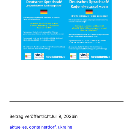
Beitrag veröffentlicht
Juli 9, 2026
in
aktuelles
, 
containerdorf
, 
ukraine